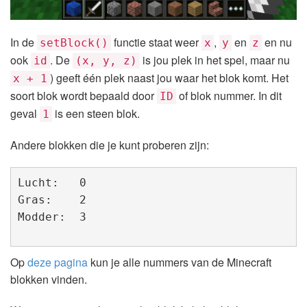
In de
functie staat weer
,
en
en nu
setBlock()
x
y
z
ook
. De
is jou plek in het spel, maar nu
id
(x, y, z)
) geeft één plek naast jou waar het blok komt. Het
x + 1
soort blok wordt bepaald door
of blok nummer. In dit
ID
geval
is een steen blok.
1
Andere blokken die je kunt proberen zijn:
Lucht:   0

Gras:    2

Modder:  3
Op
deze pagina
kun je alle nummers van de Minecraft
blokken vinden.