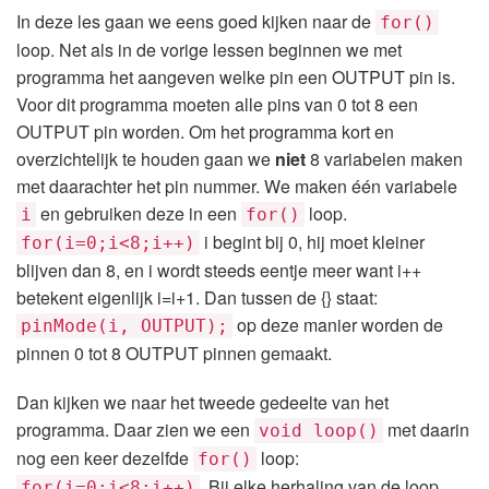
In deze les gaan we eens goed kijken naar de
for()
loop. Net als in de vorige lessen beginnen we met
programma het aangeven welke pin een OUTPUT pin is.
Voor dit programma moeten alle pins van 0 tot 8 een
OUTPUT pin worden. Om het programma kort en
overzichtelijk te houden gaan we
niet
8 variabelen maken
met daarachter het pin nummer. We maken één variabele
en gebruiken deze in een
loop.
i
for()
i begint bij 0, hij moet kleiner
for(i=0;i<8;i++)
blijven dan 8, en i wordt steeds eentje meer want i++
betekent eigenlijk i=i+1. Dan tussen de {} staat:
op deze manier worden de
pinMode(i, OUTPUT);
pinnen 0 tot 8 OUTPUT pinnen gemaakt.
Dan kijken we naar het tweede gedeelte van het
programma. Daar zien we een
met daarin
void loop()
nog een keer dezelfde
loop:
for()
. Bij elke herhaling van de loop
for(i=0;i<8;i++)