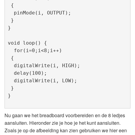
 {

  pinMode(i, OUTPUT);  

 }   

}

void loop() {

  for(i=0;i<8;i++)

 {

  digitalWrite(i, HIGH);   

  delay(100);             

  digitalWrite(i, LOW); 

 }

}
Nu gaan we het breadboard voorbereiden en de 8 ledjes
aansluiten. Hieronder zie je hoe je het kunt aansluiten.
Zoals je op de afbeelding kan zien gebruiken we hier een